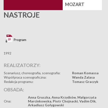
MOZART
NASTROJE
Program
1992
REALIZATORZY:
Scenariusz, choreografia, scenografia:
Roman Komassa
Współpraca scenograficzna:
Wanda Zalasa
Redakcja programu:
Tomasz Graczyk
OBSADA:
Anna Gruszka
,
Anna Krzyśków
,
Małgorzata
Ona:
Marcinkowska
,
Piotr Chojnacki
,
Vadim Dik
,
Arkadiusz Gołygowski