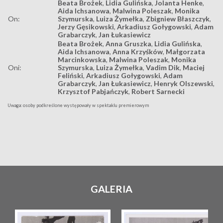
Beata Brożek
,
Lidia Gulińska
,
Jolanta Henke
,
Aida Ichsanowa
,
Malwina Poleszak
,
Monika
On:
Szymurska
,
Luiza Żymełka
,
Zbigniew Błaszczyk
,
Jerzy Gęsikowski
,
Arkadiusz Gołygowski
,
Adam
Grabarczyk
,
Jan Łukasiewicz
Beata Brożek
,
Anna Gruszka
,
Lidia Gulińska
,
Aida Ichsanowa
,
Anna Krzyśków
,
Małgorzata
Marcinkowska
,
Malwina Poleszak
,
Monika
Oni:
Szymurska
,
Luiza Żymełka
,
Vadim Dik
,
Maciej
Feliński
,
Arkadiusz Gołygowski
,
Adam
Grabarczyk
,
Jan Łukasiewicz
,
Henryk Olszewski
,
Krzysztof Pabjańczyk
,
Robert Sarnecki
Uwaga: osoby podkreślone występowały w spektaklu premierowym
GALERIA