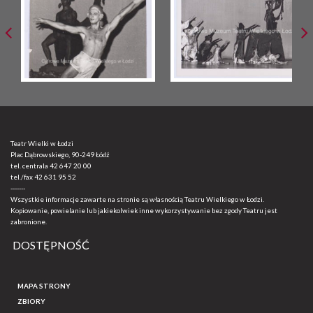
Teatr Wielki w Łodzi
Plac Dąbrowskiego, 90-249 Łódź
tel. centrala
42 647 20 00
tel./fax
42 631 95 52
-------
Wszystkie informacje zawarte na stronie są własnością Teatru Wielkiego w Łodzi.
Kopiowanie, powielanie lub jakiekolwiek inne wykorzystywanie bez zgody Teatru jest
zabronione.
DOSTĘPNOŚĆ
MAPA STRONY
ZBIORY