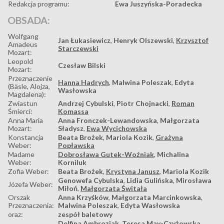
Redakcja programu:
Ewa Juszyńska-Poradecka
OBSADA:
Wolfgang
Jan Łukasiewicz
,
Henryk Olszewski
,
Krzysztof
Amadeus
Starczewski
Mozart:
Leopold
Czesław Bilski
Mozart:
Przeznaczenie
Hanna Hadrych
,
Malwina Poleszak
,
Edyta
(Bäsle, Alojza,
Wasłowska
Magdalena):
Zwiastun
Andrzej Cybulski
,
Piotr Chojnacki
,
Roman
Śmierci:
Komassa
Anna Maria
Anna Fronczek-Lewandowska
,
Małgorzata
Mozart:
Sładysz
,
Ewa Wycichowska
Konstancja
Beata Brożek
,
Mariola Kozik
,
Grażyna
Weber:
Popławska
Madame
Dobrosława Gutek-Woźniak
,
Michalina
Weber:
Korniluk
Zofia Weber:
Beata Brożek
,
Krystyna Janusz
,
Mariola Kozik
Genowefa Cybulska
,
Lidia Gulińska
,
Mirosława
Józefa Weber:
Miłoń
,
Małgorzata Świtała
Orszak
Anna Krzyśków
,
Małgorzata Marcinkowska
,
Przeznaczenia:
Malwina Poleszak
,
Edyta Wasłowska
oraz:
zespół baletowy
Delfina Ambroziak
,
Teresa May-Czyżowska
,