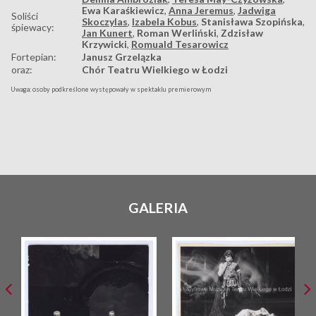
Ewa Karaśkiewicz
,
Anna Jeremus
,
Jadwiga
Soliści
Skoczylas
,
Izabela Kobus
,
Stanisława Szopińska
,
śpiewacy:
Jan Kunert
,
Roman Werliński
,
Zdzisław
Krzywicki
,
Romuald Tesarowicz
Fortepian:
Janusz Grzelązka
oraz:
Chór Teatru Wielkiego w Łodzi
Uwaga: osoby podkreślone występowały w spektaklu premierowym
GALERIA