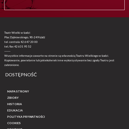
Teatr Wielki w Łodzi
Plac Dąbrowskiego, 90-249 Łódź
tel. centrala
42 647 20 00
tel./fax
42 631 95 52
-------
Wszystkie informacje zawarte na stronie są własnością Teatru Wielkiego w Łodzi.
Kopiowanie, powielanie lub jakiekolwiek inne wykorzystywanie bez zgody Teatru jest
zabronione.
DOSTĘPNOŚĆ
MAPA STRONY
ZBIORY
HISTORIA
EDUKACJA
POLITYKA PRYWATNOŚCI
COOKIES