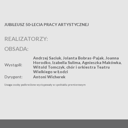
JUBILEUSZ 50-LECIA PRACY ARTYSTYCZNEJ
REALIZATORZY:
OBSADA:
Andrzej Saciuk
,
Jolanta Bobras-Pajak
,
Joanna
Horodko
,
Izabella Sulima
,
Agnieszka Makówka
,
Wystąpili:
Witold Tomczyk
,
chór i orkiestra Teatru
Wielkiego w Łodzi
Dyrygent:
Antoni Wicherek
Uwaga: osoby podkreślone występowały w spektaklu premierowym