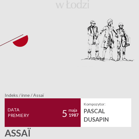
Indeks
/
inne
/
Assaï
Kompozytor:
DATA
maja
PASCAL
5
1987
PREMIERY
DUSAPIN
ASSAÏ