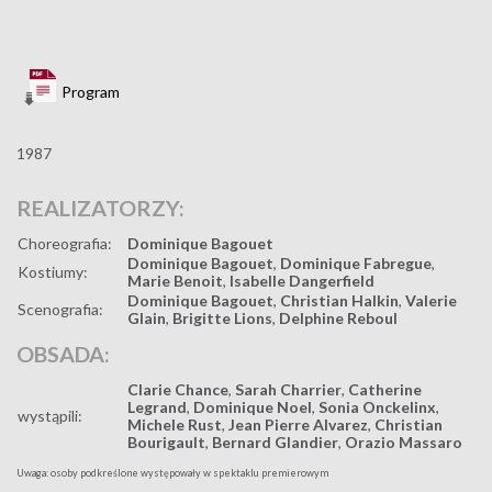
Program
1987
REALIZATORZY:
Choreografia:
Dominique Bagouet
Dominique Bagouet
,
Dominique Fabregue
,
Kostiumy:
Marie Benoit
,
Isabelle Dangerfield
Dominique Bagouet
,
Christian Halkin
,
Valerie
Scenografia:
Glain
,
Brigitte Lions
,
Delphine Reboul
OBSADA:
Clarie Chance
,
Sarah Charrier
,
Catherine
Legrand
,
Dominique Noel
,
Sonia Onckelinx
,
wystąpili:
Michele Rust
,
Jean Pierre Alvarez
,
Christian
Bourigault
,
Bernard Glandier
,
Orazio Massaro
Uwaga: osoby podkreślone występowały w spektaklu premierowym