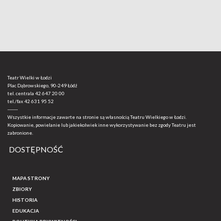
Teatr Wielki w Łodzi
Plac Dąbrowskiego, 90-249 Łódź
tel. centrala
42 647 20 00
tel./fax
42 631 95 52
-------
Wszystkie informacje zawarte na stronie są własnością Teatru Wielkiego w Łodzi.
Kopiowanie, powielanie lub jakiekolwiek inne wykorzystywanie bez zgody Teatru jest
zabronione.
DOSTĘPNOŚĆ
MAPA STRONY
ZBIORY
HISTORIA
EDUKACJA