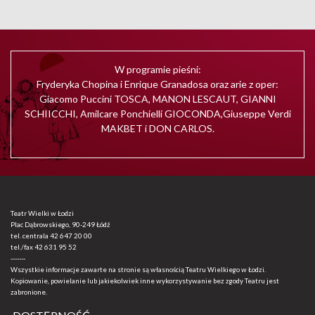
W programie pieśni:
Fryderyka Chopina i Enrique Granadosa oraz arie z oper:
Giacomo Puccini TOSCA, MANON LESCAUT, GIANNI
SCHIICCHI, Amilcare Ponchielli GIOCONDA,Giuseppe Verdi
MAKBET i DON CARLOS.
Teatr Wielki w Łodzi
Plac Dąbrowskiego, 90-249 Łódź
tel. centrala
42 647 20 00
tel./fax
42 631 95 52
-------
Wszystkie informacje zawarte na stronie są własnością Teatru Wielkiego w Łodzi.
Kopiowanie, powielanie lub jakiekolwiek inne wykorzystywanie bez zgody Teatru jest
zabronione.