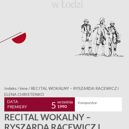
Indeks
/
inne
/
RECITAL WOKALNY – RYSZARDA RACEWICZ i
ELENA CHRISTENKO
DATA
września
5
Kompozytor:
1990
PREMIERY
RECITAL WOKALNY –
RYSZARDA RACEWICZ I