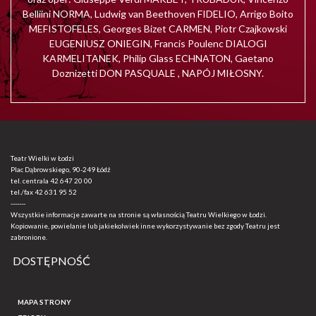
Belliini NORMA, Ludwig van Beethoven FIDELIO, Arrigo Boito
MEFISTOFELES, Georges Bizet CARMEN, Piotr Czajkowski
EUGENIUSZ ONIEGIN, Francis Poulenc DIALOGI
KARMELITANEK, Philip Glass ECHNATON, Gaetano
Doznizetti DON PASQUALE , NAPÓJ MIŁOSNY.
Teatr Wielki w Łodzi
Plac Dąbrowskiego, 90-249 Łódź
tel. centrala
42 647 20 00
tel./fax
42 631 95 52
-------
Wszystkie informacje zawarte na stronie są własnością Teatru Wielkiego w Łodzi.
Kopiowanie, powielanie lub jakiekolwiek inne wykorzystywanie bez zgody Teatru jest
zabronione.
DOSTĘPNOŚĆ
MAPA STRONY