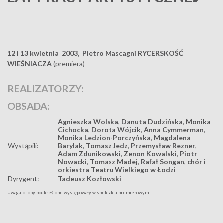
12 i 13 kwietnia 2003,
Pietro Mascagni RYCERSKOŚĆ
WIEŚNIACZA
(premiera)
REALIZATORZY:
OBSADA:
Agnieszka Wolska
,
Danuta Dudzińska
,
Monika
Cichocka
,
Dorota Wójcik
,
Anna Cymmerman
,
Monika Ledzion-Porczyńska
,
Magdalena
Wystąpili:
Barylak
,
Tomasz Jedz
,
Przemysław Rezner
,
Adam Zdunikowski
,
Zenon Kowalski
,
Piotr
Nowacki
,
Tomasz Madej
,
Rafał Songan
,
chór i
orkiestra Teatru Wielkiego w Łodzi
Dyrygent:
Tadeusz Kozłowski
Uwaga: osoby podkreślone występowały w spektaklu premierowym