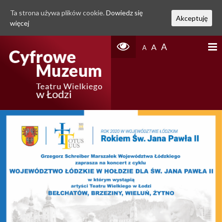
Ta strona używa plików cookie.
Dowiedz się
Akceptuję
więcej
A
A
A