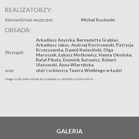
REALIZATORZY:
Kierownictwo muzyczne:
Michał Kocimski
OBSADA:
Arkadiusz Anyszka
,
Bernadetta Grabias
,
Arkadiusz Jakus
,
Andrzej Kostrzewski
,
Patrycja
Krzeszowska
,
Dawid Kwieciński
,
Olga
Wystąpili:
Maroszek
,
Łukasz Motkowicz
,
Hanna Okońska
,
Rafał Pikała
,
Dominik Sutowicz
,
Robert
Ulatowski
,
Anna Wierzbicka
oraz:
chór i orkiestra Teatru Wielkiego w Łodzi
Uwaga: osoby podkreślone występowały w spektaklu premierowym
GALERIA