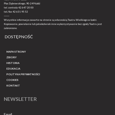
Plac Dąbrowskiego, 90-249 Łódź
tel. centrala
42 647 20 00
tel./fax
42 631 95 52
-------
Wszystkie informacje zawarte na stronie są własnością Teatru Wielkiego w Łodzi.
Kopiowanie, powielanie lub jakiekolwiek inne wykorzystywanie bez zgody Teatru jest
zabronione.
DOSTĘPNOŚĆ
MAPA STRONY
ZBIORY
HISTORIA
EDUKACJA
POLITYKA PRYWATNOŚCI
COOKIES
KONTAKT
NEWSLETTER
Email