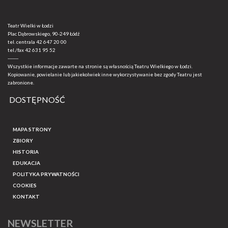
Teatr Wielki w Łodzi
Plac Dąbrowskiego, 90-249 Łódź
tel. centrala
42 647 20 00
tel./fax
42 631 95 52
-------
Wszystkie informacje zawarte na stronie są własnością Teatru Wielkiego w Łodzi.
Kopiowanie, powielanie lub jakiekolwiek inne wykorzystywanie bez zgody Teatru jest
zabronione.
DOSTĘPNOŚĆ
MAPA STRONY
ZBIORY
HISTORIA
EDUKACJA
POLITYKA PRYWATNOŚCI
COOKIES
KONTAKT
NEWSLETTER