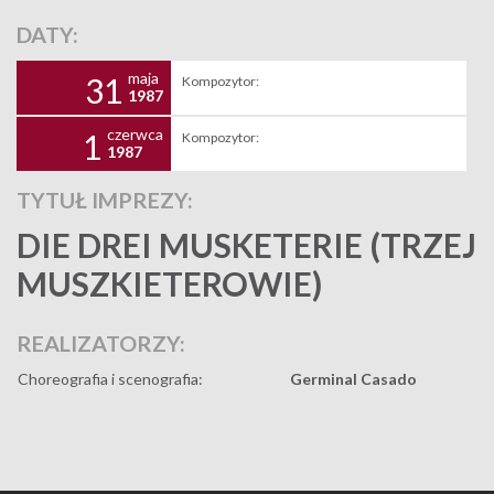
DATY:
maja
31
Kompozytor:
1987
czerwca
1
Kompozytor:
1987
TYTUŁ IMPREZY:
DIE DREI MUSKETERIE (TRZEJ
MUSZKIETEROWIE)
REALIZATORZY:
Choreografia i scenografia:
Germinal Casado