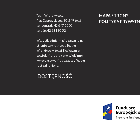
MAPA STRONY
Teatr Wielki w Łodzi
Plac Dąbrowskiego, 90-249 Łódź
POLITYKA PRYWATN
tel. centrala
42 647 20 00
tel./fax
42 631 95 52
-------
Wszystkie informacje zawarte na
stronie są własnością Teatru
Wielkiego w Łodzi. Kopiowanie,
powielanie lub jakiekolwiek inne
wykorzystywanie bez zgody Teatru
jest zabronione.
DOSTĘPNOŚĆ