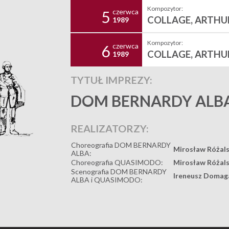
Kompozytor:
czerwca
5
COLLAGE, ARTH
1989
Kompozytor:
czerwca
6
COLLAGE, ARTH
1989
TYTUŁ IMPREZY:
DOM BERNARDY ALBA
REALIZATORZY:
Choreografia DOM BERNARDY
Mirosław Różals
ALBA:
Choreografia QUASIMODO:
Mirosław Różals
Scenografia DOM BERNARDY
Ireneusz Domag
ALBA i QUASIMODO: