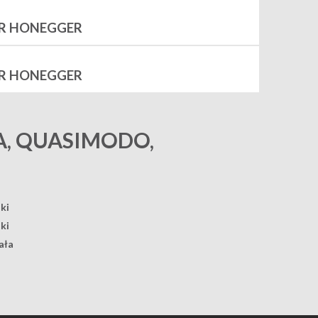
UR HONEGGER
UR HONEGGER
, QUASIMODO,
ki
ki
ała