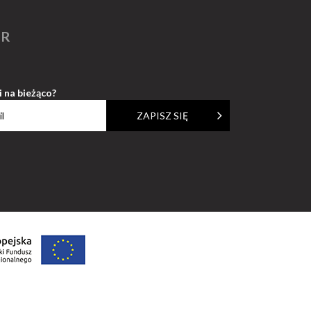
ER
i na bieżąco?