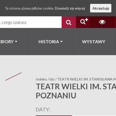
Ta strona używa plików cookie.
Dowiedz się więcej
Akceptuję
ZBIORY
HISTORIA
WYSTAWY
Indeks
/
lsb
/
TEATR WIELKI IM. STANISŁAWA
TEATR WIELKI IM. S
POZNANIU
DATY: