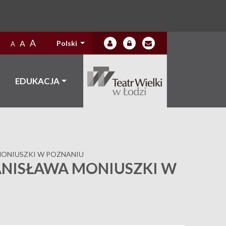
A
A
Polski
A
EDUKACJA
 MONIUSZKI W POZNANIU
TANISŁAWA MONIUSZKI W