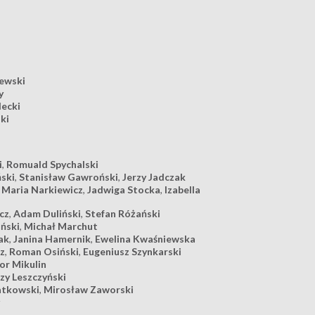
ewski
y
lecki
ki
i
,
Romuald Spychalski
ski
,
Stanisław Gawroński
,
Jerzy Jadczak
,
Maria Narkiewicz
,
Jadwiga Stocka
,
Izabella
cz
,
Adam Duliński
,
Stefan Różański
ński
,
Michał Marchut
ak
,
Janina Hamernik
,
Ewelina Kwaśniewska
z
,
Roman Osiński
,
Eugeniusz Szynkarski
gor Mikulin
rzy Leszczyński
atkowski
,
Mirosław Zaworski
y