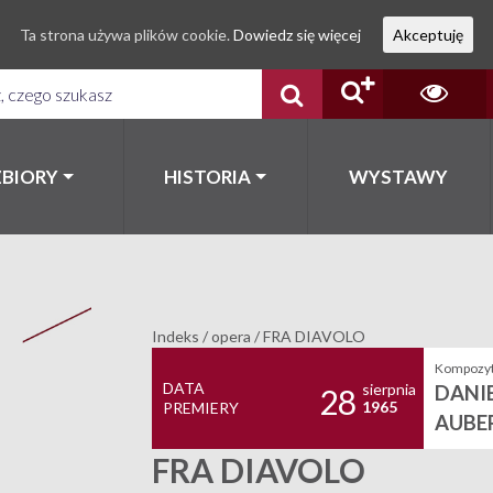
Ta strona używa plików cookie.
Dowiedz się więcej
Akceptuję
ZBIORY
HISTORIA
WYSTAWY
Indeks
/
opera
/
FRA DIAVOLO
Kompozyt
DATA
sierpnia
DANIEL
28
1965
PREMIERY
AUBE
FRA DIAVOLO