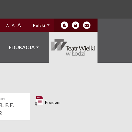
A
A
Polski
A
EDUKACJA
or:
Program
 F. E.
R