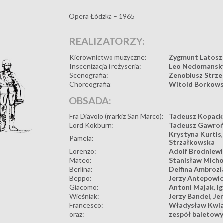
Opera Łódzka – 1965
REALIZATORZY:
Kierownictwo muzyczne:
Zygmunt Latosz
Inscenizacja i reżyseria:
Leo Nedomansk
Scenografia:
Zenobiusz Strze
Choreografia:
Witold Borkows
OBSADA:
Fra Diavolo (markiz San Marco):
Tadeusz Kopack
Lord Kokburn:
Tadeusz Gawroń
Krystyna Kurtis
Pamela:
Strzałkowska
Lorenzo:
Adolf Brodniewi
Mateo:
Stanisław Micho
Berlina:
Delfina Ambrozi
Beppo:
Jerzy Antepowic
Giacomo:
Antoni Majak
,
I
Wieśniak:
Jerzy Bandel
,
Je
Francesco:
Władysław Kwi
oraz:
zespół baletow