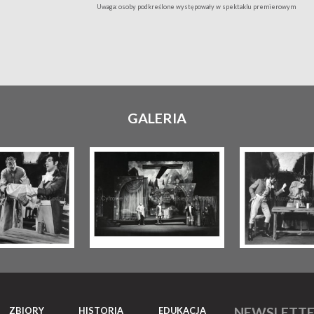
Uwaga: osoby podkreślone występowały w spektaklu premierowym
GALERIA
NEWSLETT
ZBIORY
HISTORIA
EDUKACJA