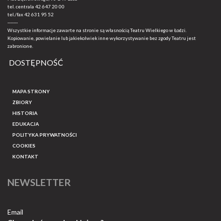
tel. centrala
42 647 20 00
tel./fax
42 631 95 52
-------
Wszystkie informacje zawarte na stronie są własnością Teatru Wielkiego w Łodzi.
Kopiowanie, powielanie lub jakiekolwiek inne wykorzystywanie bez zgody Teatru jest
zabronione.
DOSTĘPNOŚĆ
MAPA STRONY
ZBIORY
HISTORIA
EDUKACJA
POLITYKA PRYWATNOŚCI
COOKIES
KONTAKT
NEWSLETTER
Email