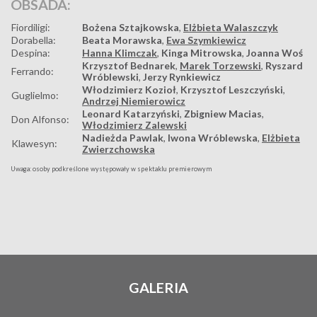
OBSADA:
Fiordiligi:
Bożena Sztajkowska
,
Elżbieta Walaszczyk
Dorabella:
Beata Morawska
,
Ewa Szymkiewicz
Despina:
Hanna Klimczak
,
Kinga Mitrowska
,
Joanna Woś
Krzysztof Bednarek
,
Marek Torzewski
,
Ryszard
Ferrando:
Wróblewski
,
Jerzy Rynkiewicz
Włodzimierz Kozioł
,
Krzysztof Leszczyński
,
Guglielmo:
Andrzej Niemierowicz
Leonard Katarzyński
,
Zbigniew Macias
,
Don Alfonso:
Włodzimierz Zalewski
Nadieżda Pawlak
,
Iwona Wróblewska
,
Elżbieta
Klawesyn:
Zwierzchowska
Uwaga: osoby podkreślone występowały w spektaklu premierowym
GALERIA