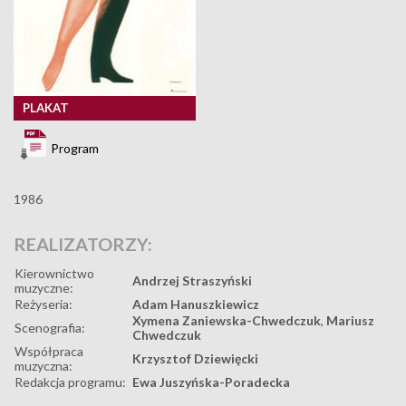
PLAKAT
Program
1986
REALIZATORZY:
Kierownictwo
Andrzej Straszyński
muzyczne:
Reżyseria:
Adam Hanuszkiewicz
Xymena Zaniewska-Chwedczuk
,
Mariusz
Scenografia:
Chwedczuk
Współpraca
Krzysztof Dziewięcki
muzyczna:
Redakcja programu:
Ewa Juszyńska-Poradecka