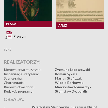
PLAKAT
AFISZ
Program
1967
REALIZATORZY:
Kierownictwo muzyczne:
Zygmunt Latoszewski
Inscenizacja i reżyseria:
Roman Sykała
Scenografia:
Marian Stańczak
Choreografia:
Witold Borkowski
Kierownictwo chóru:
Mieczysław Rymarczyk
Redakcja programu:
Stanisław Dyzbardis
OBSADA:
Władysław Malczewski
,
Eugeniusz Nizioł
,