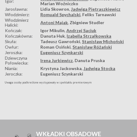
Igor:
Marian Woźniczko
Jarosławna:
Lidia Skowron
,
Jadwiga Pietraszkiewicz
Włodzimierz:
Romuald Spychalski
,
Feliks Tarnawski
Włodzimierz
Antoni Majak
,
Zbigniew Studler
Halicki:
Kończak:
Igor Mikulin
,
Andrzej Saciuk
Kończakówna:
Danuta Huk
,
Izabella Strzałkowska
Skuła:
Tadeusz Gawroński
,
Stanisław Michoński
Owłur:
Roman Osiński
,
Stanisław Różański
Jeroszka:
Eugeniusz Szynkarski
Dziewczyna
Irena Jurkiewicz
,
Danuta Pruska
Połowiecka:
Niania:
Krystyna Jackowska
,
Jadwiga Stocka
Jeroczka:
Eugeniusz Szynkarski
Uwaga: osoby podkreślone występowały w spektaklu premierowym
WKŁADKI OBSADOWE