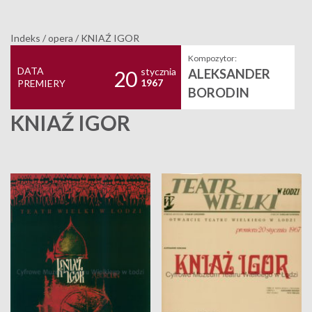
Indeks
/
opera
/
KNIAŹ IGOR
Kompozytor:
DATA
stycznia
ALEKSANDER
20
1967
PREMIERY
BORODIN
KNIAŹ IGOR