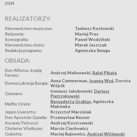
2004
REALIZATORZY:
Kierownictwo muzyczne:
Tadeusz Kozłowski
Reżyseria:
Maciej Prus
Scenografia:
Paweł Wodziński
Kierownictwo chóru:
Marek Jaszczak
Redakcja programu:
Agnieszka Smuga
OBSADA:
Don Alfonso, książę
Andrzej Malinowski
,
Rafał Pikała
Ferrary:
Anna Cymmerman
,
Joanna Woś
,
Dorota
Donna Lukrecja Borgia:
Wójcik
Ireneusz Jakubowski
,
Dariusz
Gennaro:
Pietrzykowski
Bernadetta Grabias
,
Agnieszka
Maffio Orsini:
Makówka
Jeppo Liverotto:
Krzysztof Marciniak
Don Apostolo Gazella:
Przemysław Rezner
Ascanio Petrucci:
Andrzej Kostrzewski
Oloferno Vitellozzo:
Marcin Ciechowicz
Gubetta:
Maciej Bujnowicz
,
Andrzej Witlewski