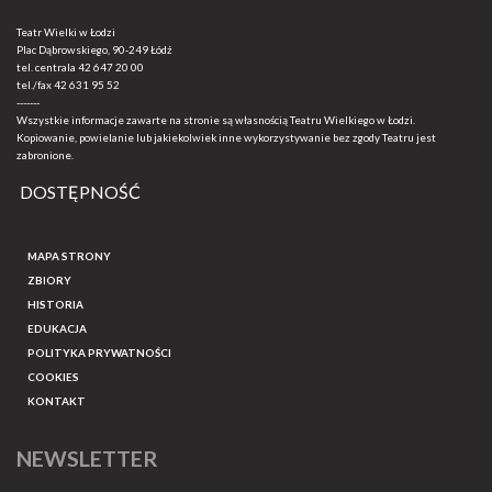
Teatr Wielki w Łodzi
Plac Dąbrowskiego, 90-249 Łódź
tel. centrala
42 647 20 00
tel./fax
42 631 95 52
-------
Wszystkie informacje zawarte na stronie są własnością Teatru Wielkiego w Łodzi.
Kopiowanie, powielanie lub jakiekolwiek inne wykorzystywanie bez zgody Teatru jest
zabronione.
DOSTĘPNOŚĆ
MAPA STRONY
ZBIORY
HISTORIA
EDUKACJA
POLITYKA PRYWATNOŚCI
COOKIES
KONTAKT
NEWSLETTER