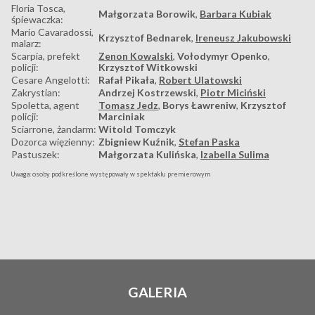
Floria Tosca,
Małgorzata Borowik
,
Barbara Kubiak
śpiewaczka:
Mario Cavaradossi,
Krzysztof Bednarek
,
Ireneusz Jakubowski
malarz:
Scarpia, prefekt
Zenon Kowalski
,
Vołodymyr Openko
,
policji:
Krzysztof Witkowski
Cesare Angelotti:
Rafał Pikała
,
Robert Ulatowski
Zakrystian:
Andrzej Kostrzewski
,
Piotr Miciński
Spoletta, agent
Tomasz Jedz
,
Borys Ławreniw
,
Krzysztof
policji:
Marciniak
Sciarrone, żandarm:
Witold Tomczyk
Dozorca więzienny:
Zbigniew Kuźnik
,
Stefan Paska
Pastuszek:
Małgorzata Kulińska
,
Izabella Sulima
Uwaga: osoby podkreślone występowały w spektaklu premierowym
GALERIA