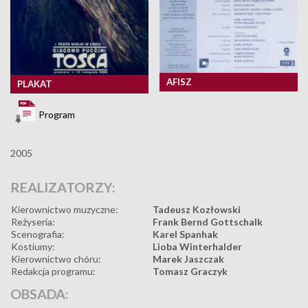
AFISZ
PLAKAT
Program
2005
REALIZATORZY:
Kierownictwo muzyczne:
Tadeusz Kozłowski
Reżyseria:
Frank Bernd Gottschalk
Scenografia:
Karel Spanhak
Kostiumy:
Lioba Winterhalder
Kierownictwo chóru:
Marek Jaszczak
Redakcja programu:
Tomasz Graczyk
OBSADA: