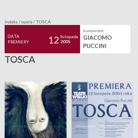
Indeks
/
opera
/
TOSCA
Kompozytor:
DATA
listopada
GIACOMO
12
2005
PREMIERY
PUCCINI
TOSCA