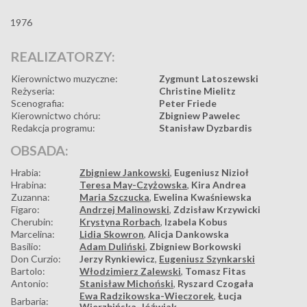
1976
REALIZATORZY:
Kierownictwo muzyczne:
Zygmunt Latoszewski
Reżyseria:
Christine Mielitz
Scenografia:
Peter Friede
Kierownictwo chóru:
Zbigniew Pawelec
Redakcja programu:
Stanisław Dyzbardis
OBSADA:
Hrabia:
Zbigniew Jankowski
,
Eugeniusz Nizioł
Hrabina:
Teresa May-Czyżowska
,
Kira Andrea
Zuzanna:
Maria Szczucka
,
Ewelina Kwaśniewska
Figaro:
Andrzej Malinowski
,
Zdzisław Krzywicki
Cherubin:
Krystyna Rorbach
,
Izabela Kobus
Marcelina:
Lidia Skowron
,
Alicja Dankowska
Basilio:
Adam Duliński
,
Zbigniew Borkowski
Don Curzio:
Jerzy Rynkiewicz
,
Eugeniusz Szynkarski
Bartolo:
Włodzimierz Zalewski
,
Tomasz Fitas
Antonio:
Stanisław Michoński
,
Ryszard Czogała
Ewa Radzikowska-Wieczorek
,
Łucja
Barbaria:
Wierzbińska-Jóźwiak