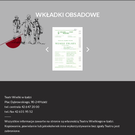
WKŁADKI OBSADOWE
Teatr Wielki w Łodzi
Plac Dąbrowskiego, 90-249 Łódź
tel. centrala
42 647 20 00
tel./fax
42 631 95 52
-------
Wszystkie informacje zawarte na stronie są własnością Teatru Wielkiego w Łodzi.
Kopiowanie, powielanie lub jakiekolwiek inne wykorzystywanie bez zgody Teatru jest
zabronione.