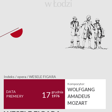
Indeks
/
opera
/
WESELE FIGARA
Kompozytor:
WOLFGANG
DATA
grudnia
17
AMADEUS
1976
PREMIERY
MOZART