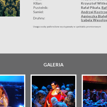
Kilian:
Krzysztof Witk
Pustelnik:
Rafał Pikała
,
Raf
Samiel:
Andrzej Kostrz
Agnieszka Białe
Druhny:
Izabela Wesoło
Uwaga: osoby podkreślone występowały w spektaklu premierowym
GALERIA