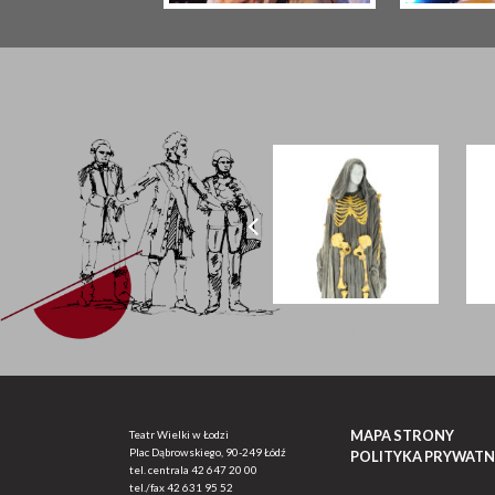
MAPA STRONY
Teatr Wielki w Łodzi
Plac Dąbrowskiego, 90-249 Łódź
POLITYKA PRYWATN
tel. centrala
42 647 20 00
tel./fax
42 631 95 52