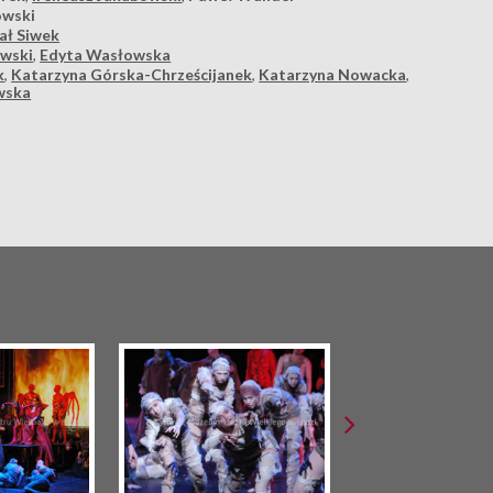
owski
ał Siwek
ewski
,
Edyta Wasłowska
k
,
Katarzyna Górska-Chrześcijanek
,
Katarzyna Nowacka
,
wska