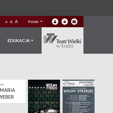
A
A
Polski
A
EDUKACJA
or:
 MARIA
WEBER