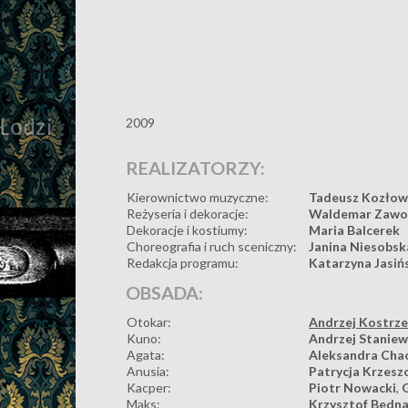
2009
REALIZATORZY:
Kierownictwo muzyczne:
Tadeusz Kozłow
Reżyseria i dekoracje:
Waldemar Zawo
Dekoracje i kostiumy:
Maria Balcerek
Choreografia i ruch sceniczny:
Janina Niesobsk
Redakcja programu:
Katarzyna Jasiń
OBSADA:
Otokar:
Andrzej Kostrz
Kuno:
Andrzej Staniew
Agata:
Aleksandra Cha
Anusia:
Patrycja Krzes
Kacper:
Piotr Nowacki
,
Maks:
Krzysztof Bedn