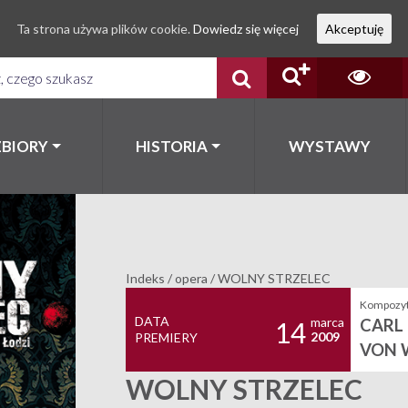
Ta strona używa plików cookie.
Dowiedz się więcej
Akceptuję
ZBIORY
HISTORIA
WYSTAWY
Indeks
/
opera
/
WOLNY STRZELEC
Kompozyt
DATA
marca
CARL
14
2009
PREMIERY
VON 
WOLNY STRZELEC