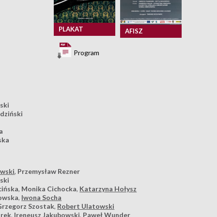
PLAKAT
AFISZ
Program
ski
dziński
a
ska
ewski
,
Przemysław Rezner
ski
cińska
,
Monika Cichocka
,
Katarzyna Hołysz
zowska
,
Iwona Socha
Grzegorz Szostak
,
Robert Ulatowski
arek
,
Ireneusz Jakubowski
,
Paweł Wunder