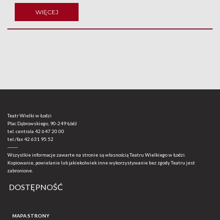
WIĘCEJ
Teatr Wielki w Łodzi
Plac Dąbrowskiego, 90-249 Łódź
tel. centrala
42 647 20 00
tel./fax
42 631 95 52
-------
Wszystkie informacje zawarte na stronie są własnością Teatru Wielkiego w Łodzi.
Kopiowanie, powielanie lub jakiekolwiek inne wykorzystywanie bez zgody Teatru jest
zabronione.
DOSTĘPNOŚĆ
MAPA STRONY