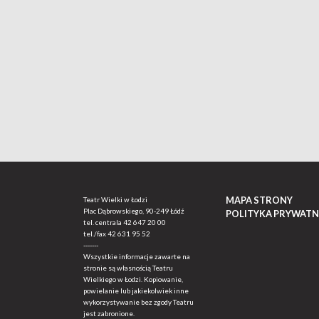
MAPA STRONY
Teatr Wielki w Łodzi
Plac Dąbrowskiego, 90-249 Łódź
POLITYKA PRYWATN
tel. centrala
42 647 20 00
tel./fax
42 631 95 52
-------
Wszystkie informacje zawarte na
stronie są własnością Teatru
Wielkiego w Łodzi. Kopiowanie,
powielanie lub jakiekolwiek inne
wykorzystywanie bez zgody Teatru
jest zabronione.