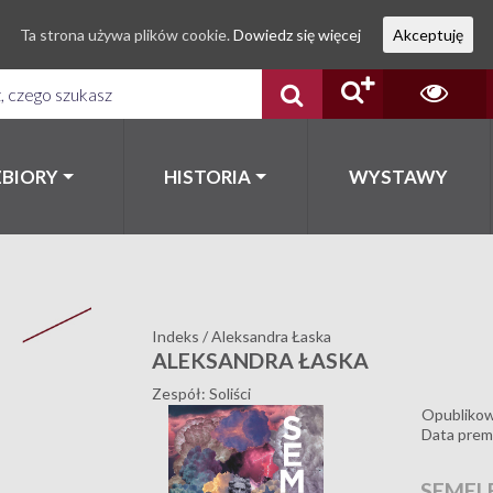
Ta strona używa plików cookie.
Dowiedz się więcej
Akceptuję
ZBIORY
HISTORIA
WYSTAWY
Indeks
/
Aleksandra Łaska
ALEKSANDRA ŁASKA
Zespół: Soliści
Opubliko
Data prem
SEMEL