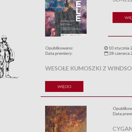
WIĘ
Opublikowano:
10 stycznia 
Data premiery:
28 czerwca 
WESOŁE KUMOSZKI Z WINDS
WIĘCEJ
Opubliko
Data prem
CYGAN