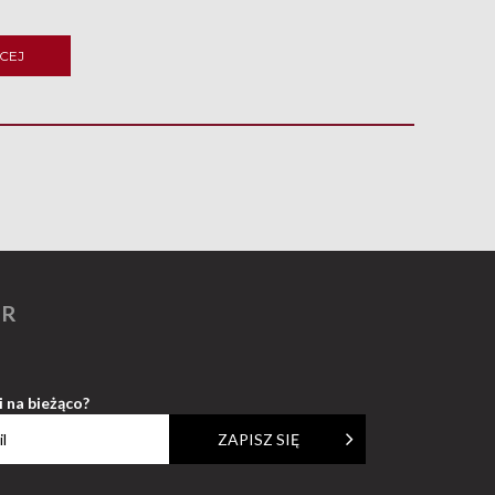
CEJ
ER
i na bieżąco?