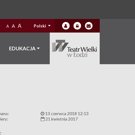
A
A
Polski
A
EDUKACJA
wano:
13 czerwca 2018 12:13
iery:
21 kwietnia 2017
E