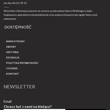
tel./fax
42 631 95 52
-------
Wszystkie informacje zawarte na stronie są własnością Teatru Wielkiego w Łodzi.
Kopiowanie, powielanie lub jakiekolwiek inne wykorzystywanie bez zgody Teatru jest
zabronione.
DOSTĘPNOŚĆ
MAPA STRONY
ZBIORY
HISTORIA
EDUKACJA
POLITYKA PRYWATNOŚCI
COOKIES
KONTAKT
NEWSLETTER
Email
Chcesz być z nami na bieżąco?