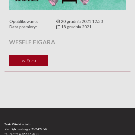
Opublikowano:
20 grudnia 2021 12:33
Data premiery:
18 grudnia 2021
WESELE FIGARA
WIĘCEJ
Teatr Wielki w Łodzi
Plac Dąbrowskiego, 90-249 Łódź
tel. centrala
42 647 20 00