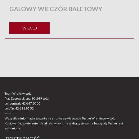
GALOWY WIECZÓR BALETOWY
WIĘCEJ
Teatr Wielki w Łodzi
Plac Dąbrowskiego, 90-249 Łódź
tel. centrala
42 647 20 00
tel./fax
42 631 95 52
-------
Wszystkie informacje zawarte na stronie są własnością Teatru Wielkiego w Łodzi.
Kopiowanie, powielanie lub jakiekolwiek inne wykorzystywanie bez zgody Teatru jest
zabronione.
DOSTĘPNOŚĆ