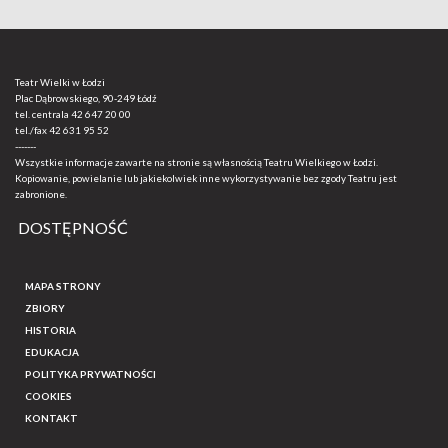
Teatr Wielki w Łodzi
Plac Dąbrowskiego, 90-249 Łódź
tel. centrala
42 647 20 00
tel./fax
42 631 95 52
-------
Wszystkie informacje zawarte na stronie są własnością Teatru Wielkiego w Łodzi.
Kopiowanie, powielanie lub jakiekolwiek inne wykorzystywanie bez zgody Teatru jest
zabronione.
DOSTĘPNOŚĆ
MAPA STRONY
ZBIORY
HISTORIA
EDUKACJA
POLITYKA PRYWATNOŚCI
COOKIES
KONTAKT