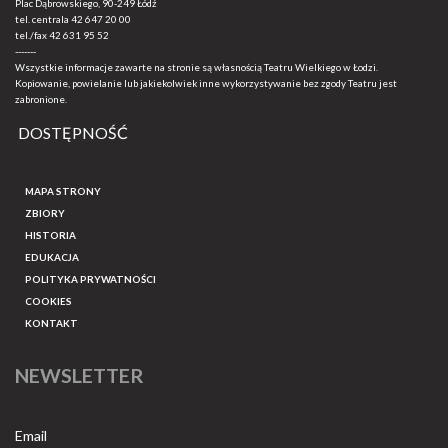
Plac Dąbrowskiego, 90-249 Łódź
tel. centrala
42 647 20 00
tel./fax
42 631 95 52
-------
Wszystkie informacje zawarte na stronie są własnością Teatru Wielkiego w Łodzi.
Kopiowanie, powielanie lub jakiekolwiek inne wykorzystywanie bez zgody Teatru jest
zabronione.
DOSTĘPNOŚĆ
MAPA STRONY
ZBIORY
HISTORIA
EDUKACJA
POLITYKA PRYWATNOŚCI
COOKIES
KONTAKT
NEWSLETTER
Email