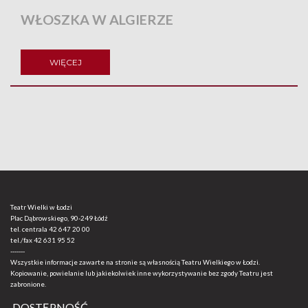
WŁOSZKA W ALGIERZE
WIĘCEJ
Teatr Wielki w Łodzi
Plac Dąbrowskiego, 90-249 Łódź
tel. centrala
42 647 20 00
tel./fax
42 631 95 52
-------
Wszystkie informacje zawarte na stronie są własnością Teatru Wielkiego w Łodzi.
Kopiowanie, powielanie lub jakiekolwiek inne wykorzystywanie bez zgody Teatru jest
zabronione.
DOSTĘPNOŚĆ