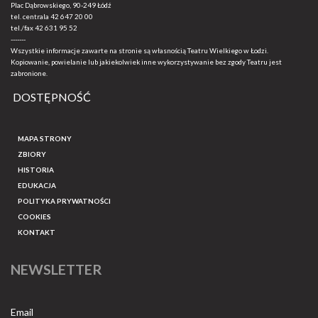
Plac Dąbrowskiego, 90-249 Łódź
tel. centrala
42 647 20 00
tel./fax
42 631 95 52
-------
Wszystkie informacje zawarte na stronie są własnością Teatru Wielkiego w Łodzi.
Kopiowanie, powielanie lub jakiekolwiek inne wykorzystywanie bez zgody Teatru jest
zabronione.
DOSTĘPNOŚĆ
MAPA STRONY
ZBIORY
HISTORIA
EDUKACJA
POLITYKA PRYWATNOŚCI
COOKIES
KONTAKT
NEWSLETTER
Email