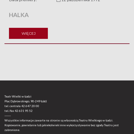
HALKA
WIĘCEJ
Teatr Wielki w Łodzi
Plac Dąbrowskiego, 90-249 Łódź
tel. centrala
42 647 20 00
tel./fax
42 631 95 52
-------
Wszystkie informacje zawarte na stronie są własnością Teatru Wielkiego w Łodzi.
Kopiowanie, powielanie lub jakiekolwiek inne wykorzystywanie bez zgody Teatru jest
zabronione.