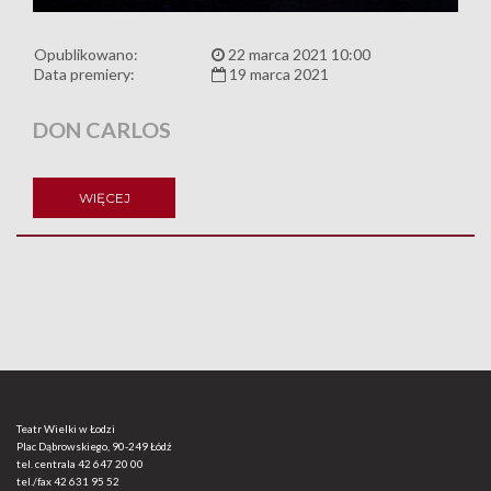
Opublikowano:
22 marca 2021 10:00
Data premiery:
19 marca 2021
DON CARLOS
WIĘCEJ
Teatr Wielki w Łodzi
Plac Dąbrowskiego, 90-249 Łódź
tel. centrala
42 647 20 00
tel./fax
42 631 95 52