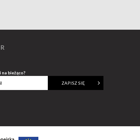
ER
i na bieżąco?