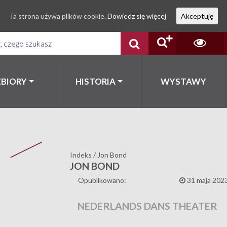
Ta strona używa plików cookie.
Dowiedz się więcej
Akceptuję
ZBIORY
HISTORIA
WYSTAWY
Indeks
/
Jon Bond
JON BOND
Opublikowano:
31 maja 202
NEDERLANDS DANS THEATER