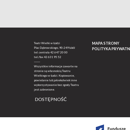
MAPA STRONY
Teatr Wielki w Łodzi
Plac Dąbrowskiego, 90-249 Łódź
POLITYKA PRYWATN
tel. centrala
42 647 20 00
tel./fax
42 631 95 52
-------
Wszystkie informacje zawarte na
stronie są własnością Teatru
Wielkiego w Łodzi. Kopiowanie,
powielanie lub jakiekolwiek inne
wykorzystywanie bez zgody Teatru
jest zabronione.
DOSTĘPNOŚĆ