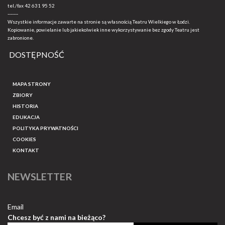
tel./fax
42 631 95 52
-------
Wszystkie informacje zawarte na stronie są własnością Teatru Wielkiego w Łodzi.
Kopiowanie, powielanie lub jakiekolwiek inne wykorzystywanie bez zgody Teatru jest
zabronione.
DOSTĘPNOŚĆ
MAPA STRONY
ZBIORY
HISTORIA
EDUKACJA
POLITYKA PRYWATNOŚCI
COOKIES
KONTAKT
NEWSLETTER
Email
Chcesz być z nami na bieżąco?