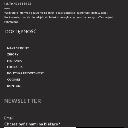
tel./fax
42 631 95 52
-------
Wszystkie informacje zawarte na stronie są własnością Teatru Wielkiego w Łodzi.
Kopiowanie, powielanie lub jakiekolwiek inne wykorzystywanie bez zgody Teatru jest
zabronione.
DOSTĘPNOŚĆ
MAPA STRONY
ZBIORY
HISTORIA
EDUKACJA
POLITYKA PRYWATNOŚCI
COOKIES
KONTAKT
NEWSLETTER
Email
Chcesz być z nami na bieżąco?