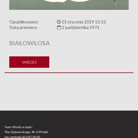
Opublikowano:
23 stycznia 2019 12:52
Data premiery:
2 października 1971
BIAŁOWŁOSA
WIĘCEJ
Teatr Wielki w Łodzi
Plac Dąbrowskiego, 90-249 Łódź
tel. centrala
42 647 20 00