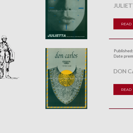
JULIE
READ
Published
Date prem
DON C
READ