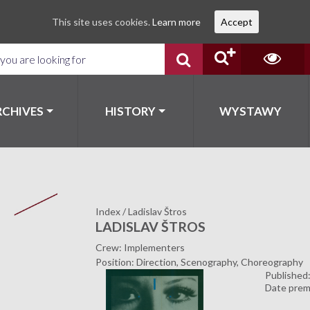
This site uses cookies.
Learn more
Accept
RCHIVES
HISTORY
WYSTAWY
Index
/
Ladislav Štros
LADISLAV ŠTROS
Crew: Implementers
Position: Direction, Scenography, Choreography
Published
Date prem