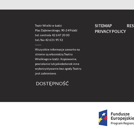
SITEMAP
RE
Teatr Wielki w Łodzi
Plac Dąbrowskiego, 90-249 Łódź
PRIVACY POLICY
tel. centrala
42 647 20 00
tel./fax
42 631 95 52
-------
Wszystkie informacje zawarte na
stronie są własnością Teatru
Wielkiego w Łodzi. Kopiowanie,
powielanie lub jakiekolwiek inne
wykorzystywanie bez zgody Teatru
jest zabronione.
DOSTĘPNOŚĆ