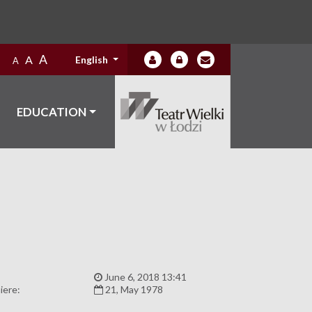
A
A
English
A
EDUCATION
:
June 6, 2018 13:41
iere:
21, May 1978