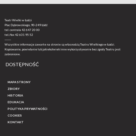
Teatr Wielki w Łodzi
Plac Dąbrowskiego, 90-249 Łódź
tel. centrala
42 647 20 00
tel./fax
42 631 95 52
-------
Wszystkie informacje zawarte na stronie są własnością Teatru Wielkiego w Łodzi.
Kopiowanie, powielanie lub jakiekolwiek inne wykorzystywanie bez zgody Teatru jest
zabronione.
DOSTĘPNOŚĆ
MAPA STRONY
ZBIORY
HISTORIA
EDUKACJA
POLITYKA PRYWATNOŚCI
COOKIES
KONTAKT