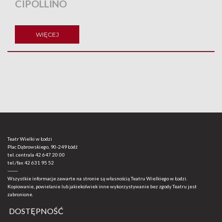
CIPOLLINO
WIĘCEJ
Teatr Wielki w Łodzi
Plac Dąbrowskiego, 90-249 Łódź
tel. centrala
42 647 20 00
tel./fax
42 631 95 52
-------
Wszystkie informacje zawarte na stronie są własnością Teatru Wielkiego w Łodzi.
Kopiowanie, powielanie lub jakiekolwiek inne wykorzystywanie bez zgody Teatru jest
zabronione.
DOSTĘPNOŚĆ