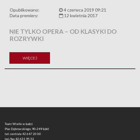
Opublikowano:
4 czerwca 2019 09:21
Data premiery:
12 kwietnia 2017
NIE TYLKO OPERA – OD KLASYKI DO
ROZRYWKI
WIĘCEJ
Teatr Wielki w Łodzi
Plac Dąbrowskiego, 90-249 Łódź
tel. centrala
42 647 20 00
tel./fax
42 631 95 52