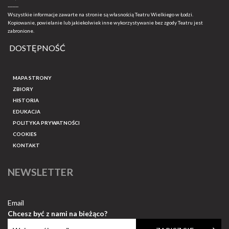
-------
Wszystkie informacje zawarte na stronie są własnością Teatru Wielkiego w Łodzi.
Kopiowanie, powielanie lub jakiekolwiek inne wykorzystywanie bez zgody Teatru jest
zabronione.
DOSTĘPNOŚĆ
MAPA STRONY
ZBIORY
HISTORIA
EDUKACJA
POLITYKA PRYWATNOŚCI
COOKIES
KONTAKT
NEWSLETTER
Email
Chcesz być z nami na bieżąco?