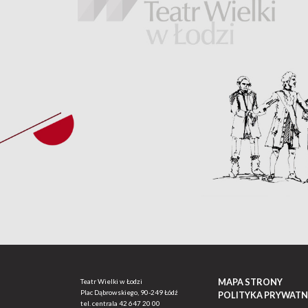
MAPA STRONY
Teatr Wielki w Łodzi
Plac Dąbrowskiego, 90-249 Łódź
POLITYKA PRYWATN
tel. centrala
42 647 20 00