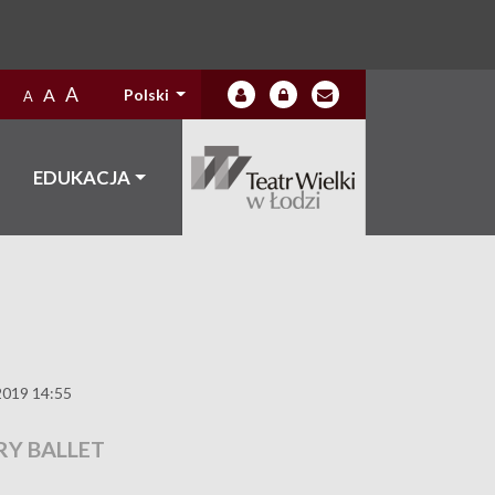
A
A
Polski
A
EDUKACJA
2019 14:55
Y BALLET