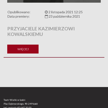
Opublikowano:
2 listopada 2021 12:25
Data premiery:
23 października 2021
PRZYJACIELE KAZIMIERZOWI
KOWALSKIEMU
WIĘCEJ
Teatr Wielki w Łodzi
Plac Dąbrowskiego, 90-249 Łódź
tel. centrala
42 647 20 00