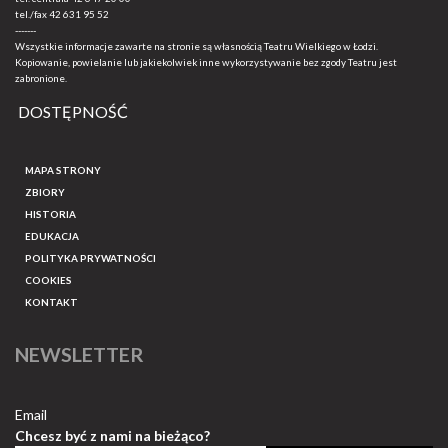
tel./fax
42 631 95 52
-------
Wszystkie informacje zawarte na stronie są własnością Teatru Wielkiego w Łodzi.
Kopiowanie, powielanie lub jakiekolwiek inne wykorzystywanie bez zgody Teatru jest
zabronione.
DOSTĘPNOŚĆ
MAPA STRONY
ZBIORY
HISTORIA
EDUKACJA
POLITYKA PRYWATNOŚCI
COOKIES
KONTAKT
NEWSLETTER
Email
Chcesz być z nami na bieżąco?