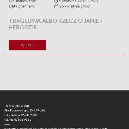
Opublikowano:
6 czerwca 2018 12:40
Data premiery:
26 kwietnia 1969
TRAGEDYJA ALBO RZECZ O JANIE I
HERODZIE
WIĘCEJ
Teatr Wielki w Łodzi
Plac Dąbrowskiego, 90-249 Łódź
tel. centrala
42 647 20 00
tel./fax
42 631 95 52
-------
Wszystkie informacje zawarte na stronie są własnością Teatru Wielkiego w Łodzi.