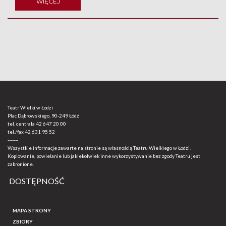
WIĘCEJ
Teatr Wielki w Łodzi
Plac Dąbrowskiego, 90-249 Łódź
tel. centrala
42 647 20 00
tel./fax
42 631 95 52
-------
Wszystkie informacje zawarte na stronie są własnością Teatru Wielkiego w Łodzi.
Kopiowanie, powielanie lub jakiekolwiek inne wykorzystywanie bez zgody Teatru jest
zabronione.
DOSTĘPNOŚĆ
MAPA STRONY
ZBIORY