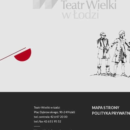
MAPA STRONY
Teatr Wielki w Łodzi
Plac Dąbrowskiego, 90-249 Łódź
POLITYKA PRYWATN
tel. centrala
42 647 20 00
tel./fax
42 631 95 52
-------