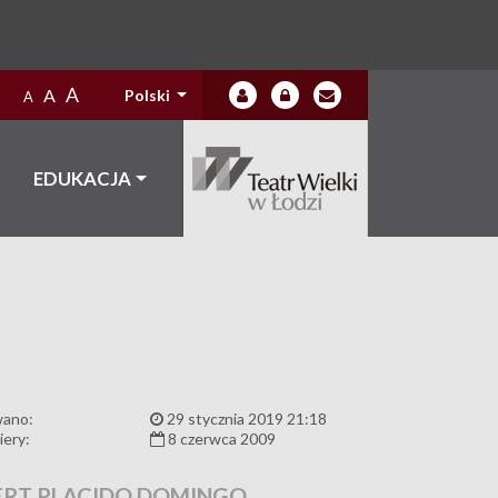
A
A
Polski
A
EDUKACJA
wano:
29 stycznia 2019 21:18
iery:
8 czerwca 2009
RT PLACIDO DOMINGO