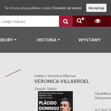
Ta strona używa plików cookie.
Dowiedz się więcej
Akceptuję
ZBIORY
HISTORIA
WYSTAWY
Indeks
/
Veronica Villarroel
VERONICA VILLARROEL
Zespół: Soliści
Opubliko
Data prem
KONCE