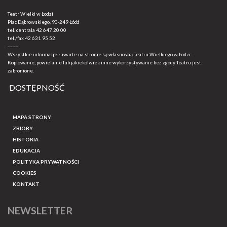
Teatr Wielki w Łodzi
Plac Dąbrowskiego, 90-249 Łódź
tel. centrala
42 647 20 00
tel./fax
42 631 95 52
-------
Wszystkie informacje zawarte na stronie są własnością Teatru Wielkiego w Łodzi.
Kopiowanie, powielanie lub jakiekolwiek inne wykorzystywanie bez zgody Teatru jest
zabronione.
DOSTĘPNOŚĆ
MAPA STRONY
ZBIORY
HISTORIA
EDUKACJA
POLITYKA PRYWATNOŚCI
COOKIES
KONTAKT
NEWSLETTER