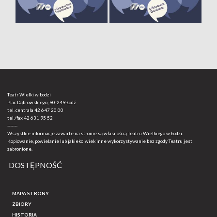
Teatr Wielki w Łodzi
Plac Dąbrowskiego, 90-249 Łódź
tel. centrala
42 647 20 00
tel./fax
42 631 95 52
-------
Wszystkie informacje zawarte na stronie są własnością Teatru Wielkiego w Łodzi.
Kopiowanie, powielanie lub jakiekolwiek inne wykorzystywanie bez zgody Teatru jest
zabronione.
DOSTĘPNOŚĆ
MAPA STRONY
ZBIORY
HISTORIA