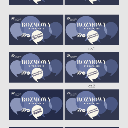
cz.1
cz.2