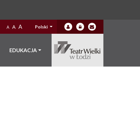
A
A
Polski
A
EDUKACJA