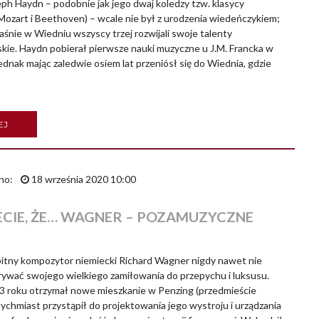
 Haydn – podobnie jak jego dwaj koledzy tzw. klasycy
ozart i Beethoven) – wcale nie był z urodzenia wiedeńczykiem;
aśnie w Wiedniu wszyscy trzej rozwijali swoje talenty
kie. Haydn pobierał pierwsze nauki muzyczne u J.M. Francka w
ednak mając zaledwie osiem lat przeniósł się do Wiednia, gdzie
EJ
no:
18 września 2020 10:00
ECIE, ŻE… WAGNER – POZAMUZYCZNE
y kompozytor niemiecki Richard Wagner nigdy nawet nie
krywać swojego wielkiego zamiłowania do przepychu i luksusu.
3 roku otrzymał nowe mieszkanie w Penzing (przedmieście
ychmiast przystąpił do projektowania jego wystroju i urządzania