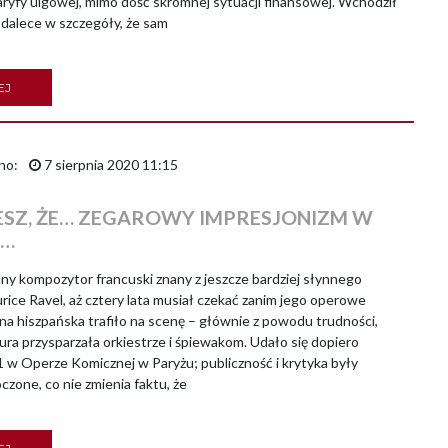
aryfy ulgowej, mimo dość skromnej sytuacji finansowej. Wchodził
 dalece w szczegóły, że sam
EJ
no:
7 sierpnia 2020 11:15
ESZ, ŻE… ZEGAROWY IMPRESJONIZM W
E…
 kompozytor francuski znany z jeszcze bardziej słynnego
rice Ravel, aż cztery lata musiał czekać zanim jego operowe
na hiszpańska trafiło na scenę – głównie z powodu trudności,
tura przysparzała orkiestrze i śpiewakom. Udało się dopiero
 w Operze Komicznej w Paryżu; publiczność i krytyka były
zone, co nie zmienia faktu, że