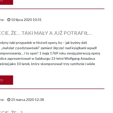
EJ
no:
10 lipca 2020 10:31
CIE, ŻE… TAKI MAŁY A JUŻ POTRAFIŁ…
ny taki przypadek w historii opery, by – jak byśmy dziś
– „małolat z podstawówki” zamiast ślęczeć nad książkami wpadł
omponowania… i to oper! 1 maja 1769 roku swoją pierwszą operę
mplice zaprezentował w Salzburgu 13-letni Wolfgang Amadeus
śniej jako 10-latek, który skomponował trzy symfonie i wiele
EJ
no:
25 marca 2020 12:38
CIE, ŻE…?