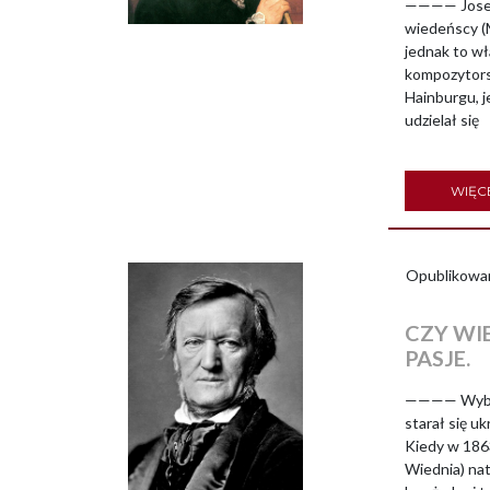
———— Joseph
wiedeńscy (M
jednak to wł
kompozytors
Hainburgu, j
udzielał się
WIĘC
Opublikowa
CZY WI
PASJE.
———— Wybitn
starał się u
Kiedy w 186
Wiednia) nat