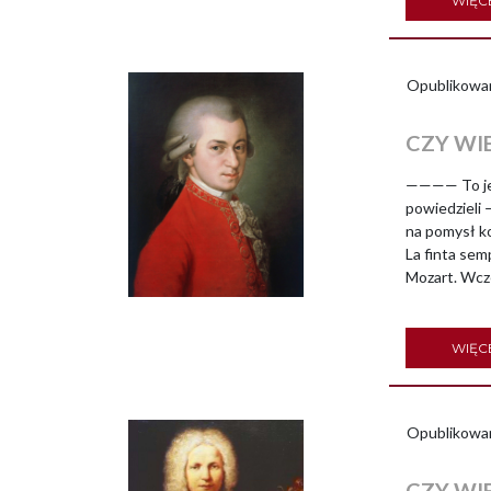
WIĘC
Opublikowa
CZY WIE
———— To jedy
powiedzieli 
na pomysł k
La finta se
Mozart. Wcze
WIĘC
Opublikowa
CZY WIE