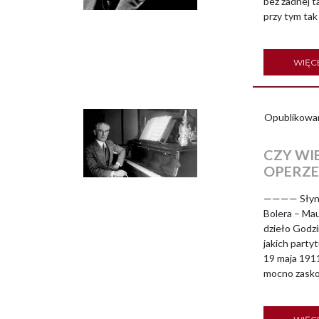
bez żadnej t
przy tym tak
WIĘC
Opublikowa
CZY WI
OPERZ
———— Słynny
Bolera – Mau
dzieło Godzi
jakich party
19 maja 1911
mocno zaskoc