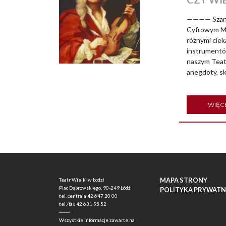
———— Szanow
Cyfrowym Mu
różnymi ciek
instrumentów
naszym Teatr
anegdoty, s
WIĘC
MAPA STRONY
Teatr Wielki w Łodzi
Plac Dąbrowskiego, 90-249 Łódź
POLITYKA PRYWATN
tel. centrala
42 647 20 00
tel./fax
42 631 95 52
-------
Wszystkie informacje zawarte na