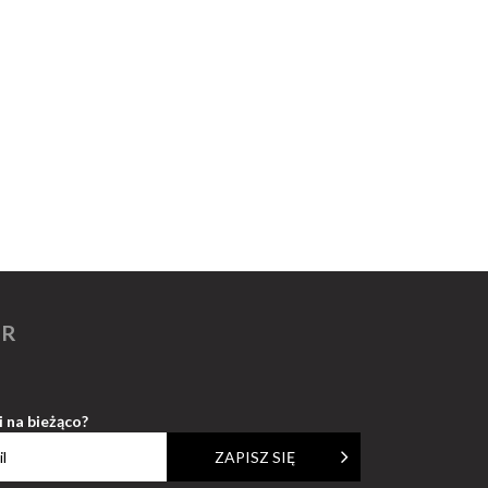
ER
i na bieżąco?