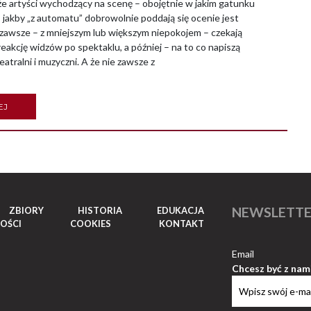
 artyści wychodzący na scenę – obojętnie w jakim gatunku
 jakby „z automatu” dobrowolnie poddają się ocenie jest
 zawsze – z mniejszym lub większym niepokojem – czekają
reakcję widzów po spektaklu, a później – na to co napiszą
eatralni i muzyczni. A że nie zawsze z
EJ
NEWSLETT
ZBIORY
HISTORIA
EDUKACJA
OŚCI
COOKIES
KONTAKT
Email
Chcesz być z nam