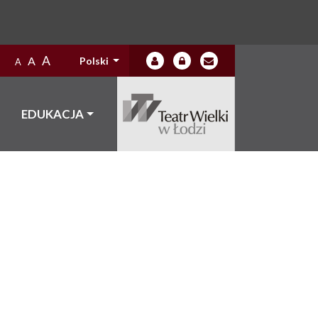
A
A
Polski
A
EDUKACJA