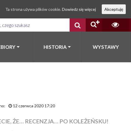
Ta strona używa plików cookie.
Dowiedz się więcej
Akceptuję
ZBIORY
HISTORIA
WYSTAWY
no:
12 czerwca 2020 17:20
ECIE, ŻE… RECENZJA… PO KOLEŻEŃSKU!