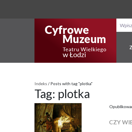
Indeks
/
Posts with tag "plotka"
Tag:
plotka
Opublikowa
CZY WI