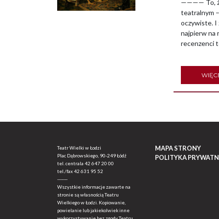
———— To, że
teatralnym –
oczywiste. I
najpierw na 
recenzenci t
WIĘC
MAPA STRONY
Teatr Wielki w Łodzi
Plac Dąbrowskiego, 90-249 Łódź
POLITYKA PRYWATN
tel. centrala
42 647 20 00
tel./fax
42 631 95 52
-------
Wszystkie informacje zawarte na
stronie są własnością Teatru
Wielkiego w Łodzi. Kopiowanie,
powielanie lub jakiekolwiek inne
wykorzystywanie bez zgody Teatru