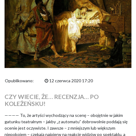
Opublikowano:
12 czerwca 2020 17:20
CZY WIECIE, ŻE… RECENZJA… PO
KOLEŻEŃSKU!
———— To, że artyści wychodzący na scenę – obojętnie w jakim
gatunku teatralnym – jakby „z automatu” dobrowolnie poddają się
ocenie jest oczywiste. I zawsze – z mniejszym lub większym
niepokojem – czekają najpierw na reakcję widzów po spektaklu, a