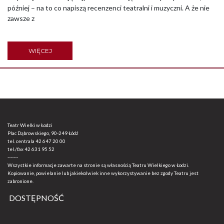
później – na to co napiszą recenzenci teatralni i muzyczni. A że nie
zawsze z
WIĘCEJ
Teatr Wielki w Łodzi
Plac Dąbrowskiego, 90-249 Łódź
tel. centrala
42 647 20 00
tel./fax
42 631 95 52
-------
Wszystkie informacje zawarte na stronie są własnością Teatru Wielkiego w Łodzi.
Kopiowanie, powielanie lub jakiekolwiek inne wykorzystywanie bez zgody Teatru jest
zabronione.
DOSTĘPNOŚĆ