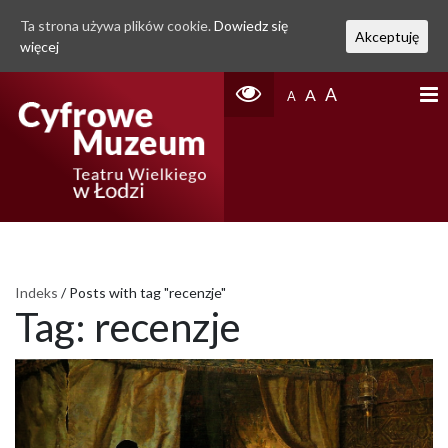
Ta strona używa plików cookie.
Dowiedz się
Akceptuję
więcej
A
A
A
Indeks
/
Posts with tag "recenzje"
Tag:
recenzje