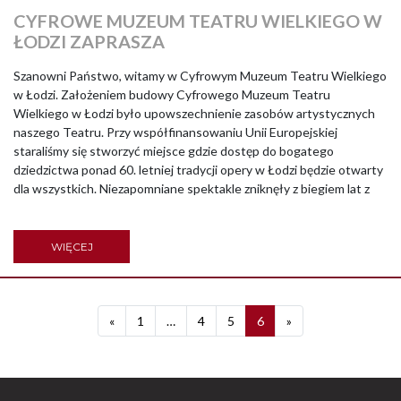
CYFROWE MUZEUM TEATRU WIELKIEGO W
ŁODZI ZAPRASZA
Szanowni Państwo, witamy w Cyfrowym Muzeum Teatru Wielkiego
w Łodzi. Założeniem budowy Cyfrowego Muzeum Teatru
Wielkiego w Łodzi było upowszechnienie zasobów artystycznych
naszego Teatru. Przy współfinansowaniu Unii Europejskiej
staraliśmy się stworzyć miejsce gdzie dostęp do bogatego
dziedzictwa ponad 60. letniej tradycji opery w Łodzi będzie otwarty
dla wszystkich. Niezapomniane spektakle zniknęły z biegiem lat z
WIĘCEJ
Previous
Next
«
1
…
4
5
6
»