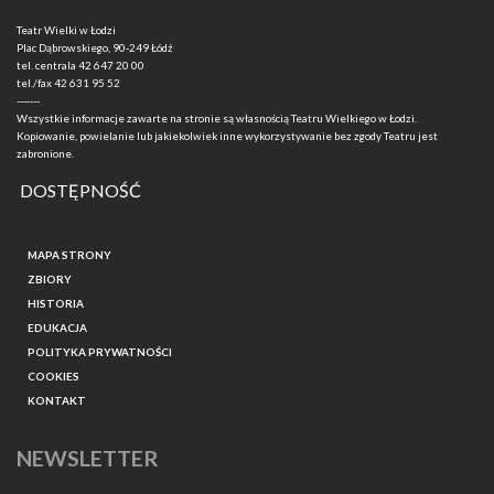
Teatr Wielki w Łodzi
Plac Dąbrowskiego, 90-249 Łódź
tel. centrala
42 647 20 00
tel./fax
42 631 95 52
-------
Wszystkie informacje zawarte na stronie są własnością Teatru Wielkiego w Łodzi.
Kopiowanie, powielanie lub jakiekolwiek inne wykorzystywanie bez zgody Teatru jest
zabronione.
DOSTĘPNOŚĆ
MAPA STRONY
ZBIORY
HISTORIA
EDUKACJA
POLITYKA PRYWATNOŚCI
COOKIES
KONTAKT
NEWSLETTER