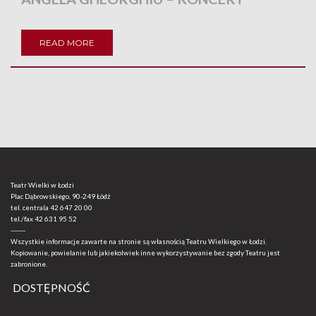
READ MORE
Teatr Wielki w Łodzi
Plac Dąbrowskiego, 90-249 Łódź
tel. centrala
42 647 20 00
tel./fax
42 631 95 52
-------
Wszystkie informacje zawarte na stronie są własnością Teatru Wielkiego w Łodzi.
Kopiowanie, powielanie lub jakiekolwiek inne wykorzystywanie bez zgody Teatru jest
zabronione.
DOSTĘPNOŚĆ