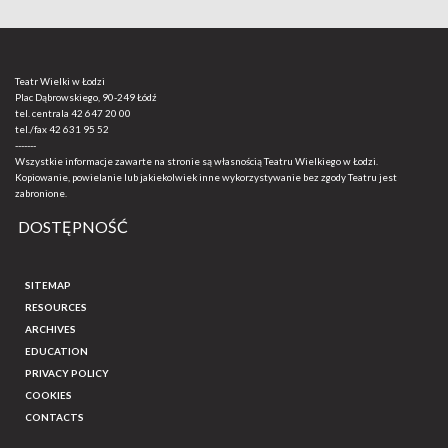
Teatr Wielki w Łodzi
Plac Dąbrowskiego, 90-249 Łódź
tel. centrala
42 647 20 00
tel./fax
42 631 95 52
-------
Wszystkie informacje zawarte na stronie są własnością Teatru Wielkiego w Łodzi.
Kopiowanie, powielanie lub jakiekolwiek inne wykorzystywanie bez zgody Teatru jest
zabronione.
DOSTĘPNOŚĆ
SITEMAP
RESOURCES
ARCHIVES
EDUCATION
PRIVACY POLICY
COOKIES
CONTACTS