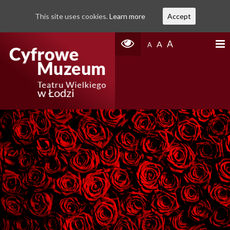
This site uses cookies.
Learn more
Accept
A
A
A