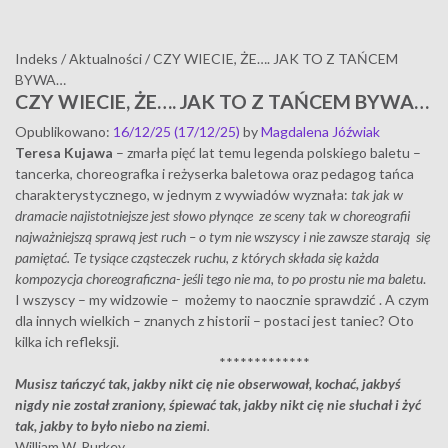
Indeks
/
Aktualności
/
CZY WIECIE, ŻE…. JAK TO Z TAŃCEM
BYWA…
CZY WIECIE, ŻE…. JAK TO Z TAŃCEM BYWA…
Opublikowano
:
16/12/25
(17/12/25)
by
Magdalena Jóźwiak
Teresa Kujawa
– zmarła pięć lat temu legenda polskiego baletu –
tancerka, choreografka i reżyserka baletowa oraz pedagog tańca
charakterystycznego, w jednym z wywiadów wyznała:
tak jak w
dramacie najistotniejsze jest słowo płynące ze sceny tak w choreografii
najważniejszą sprawą jest ruch – o tym nie wszyscy i nie zawsze starają się
pamiętać. Te tysiące cząsteczek ruchu, z których składa się każda
kompozycja choreograficzna- jeśli tego nie ma, to po prostu nie ma baletu
.
I wszyscy – my widzowie – możemy to naocznie sprawdzić . A czym
dla innych wielkich – znanych z historii – postaci jest taniec? Oto
kilka ich refleksji.
*************
Musisz tańczyć tak, jakby nikt cię nie obserwował, kochać, jakbyś
nigdy nie został zraniony, śpiewać tak, jakby nikt cię nie słuchał i żyć
tak, jakby to było niebo na ziemi
.
William W. Purkey