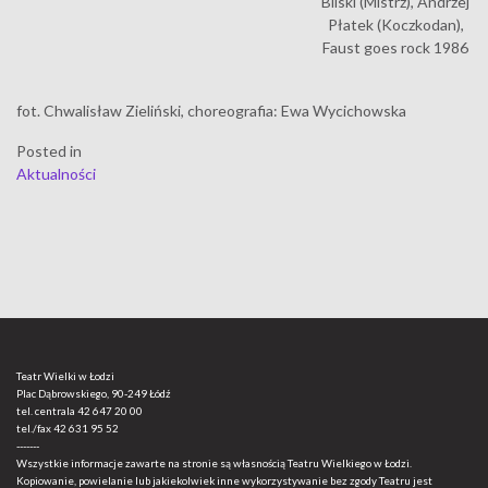
Bliski (Mistrz), Andrzej
Płatek (Koczkodan),
Faust goes rock 1986
fot. Chwalisław Zieliński, choreografia: Ewa Wycichowska
Posted in
Aktualności
Teatr Wielki w Łodzi
Plac Dąbrowskiego, 90-249 Łódź
tel. centrala
42 647 20 00
tel./fax
42 631 95 52
-------
Wszystkie informacje zawarte na stronie są własnością Teatru Wielkiego w Łodzi.
Kopiowanie, powielanie lub jakiekolwiek inne wykorzystywanie bez zgody Teatru jest