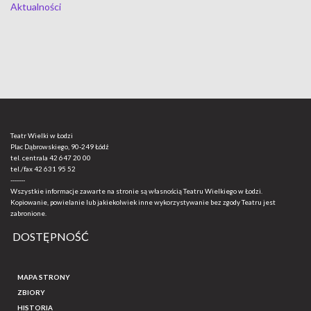
Aktualności
Teatr Wielki w Łodzi
Plac Dąbrowskiego, 90-249 Łódź
tel. centrala
42 647 20 00
tel./fax
42 631 95 52
-------
Wszystkie informacje zawarte na stronie są własnością Teatru Wielkiego w Łodzi.
Kopiowanie, powielanie lub jakiekolwiek inne wykorzystywanie bez zgody Teatru jest
zabronione.
DOSTĘPNOŚĆ
MAPA STRONY
ZBIORY
HISTORIA