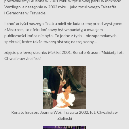
podziwialiśmy Brusona w 2001 roku w tytułowej partii w
Makbecie
Verdiego, a następnie w 2002 roku – jako tytułowego Falstaffa
i Germonta w Traviacie.
I choć artyści naszego Teatru mieli nie lada tremę przed występem
z Mistrzem, to efekt końcowy był wspaniały, a owacjom
publiczności końca nie było. To jedne z tych – niezapomnianych –
spektakli, które także tworzą historię naszej sceny…
zdjęcie po lewej stronie:
Makbet
2001, Renato Bruson
(Makbet)
, fot.
Chwalisław Zieliński
Renato Bruson, Joanna Woś, Traviata 2002, fot. Chwalisław
Zieliński