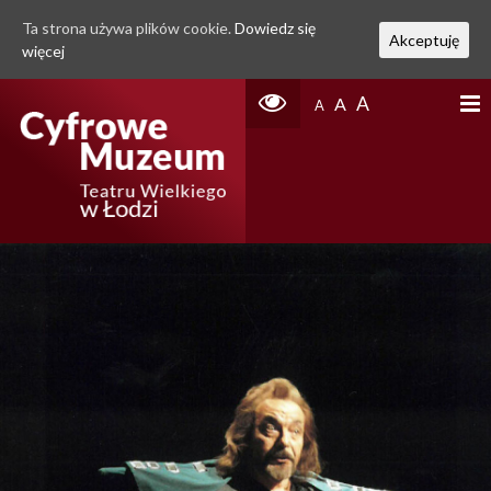
Ta strona używa plików cookie.
Dowiedz się
Akceptuję
więcej
A
A
A