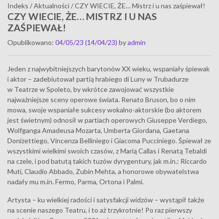
Indeks
/
Aktualności
/
CZY WIECIE, ŻE… Mistrz i u nas zaśpiewał!
CZY WIECIE, ŻE… MISTRZ I U NAS
ZAŚPIEWAŁ!
Opublikowano
:
04/05/23
(14/04/23)
by
admin
Jeden z najwybitniejszych barytonów XX wieku, wspaniały śpiewak
i aktor – zadebiutował partią hrabiego di Luny w Trubadurze
w Teatrze w Spoleto, by wkrótce zawojować wszystkie
najważniejsze sceny operowe świata. Renato Bruson, bo o nim
mowa, swoje wspaniałe sukcesy wokalno-aktorskie (bo aktorem
jest świetnym) odnosił w partiach operowych Giuseppe Verdiego,
Wolfganga Amadeusa Mozarta, Umberta Giordana, Gaetana
Donizettiego, Vincenza Belliniego i Giacoma Pucciniego. Śpiewał ze
wszystkimi wielkimi swoich czasów, z Marią Callas i Renatą Tebaldi
na czele, i pod batutą takich tuzów dyrygentury, jak m.in.: Riccardo
Muti, Claudio Abbado, Zubin Mehta, a honorowe obywatelstwa
nadały mu m.in. Fermo, Parma, Ortona i Palmi.
Artysta – ku wielkiej radości i satysfakcji widzów – wystąpił także
na scenie naszego Teatru, i to aż trzykrotnie! Po raz pierwszy