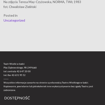
Na zdjęciu Teresa May-Czyżowska, NORMA, TWŁ 1983
fot. Chwalisław Zieliński
Posted in
Uncategorized
Teatr Wielki w Łodzi
Plac Dąbrowskiego, 90-249 Łódź
tel. centrala
42 647 20 00
tel./fax
42 631 95 52
-------
Wszystkie informacje zawarte na stronie są własnością Teatru Wielkiego w Łodzi.
Kopiowanie, powielanie lub jakiekolwiek inne wykorzystywanie bez zgody Teatru jest
zabronione.
DOSTĘPNOŚĆ