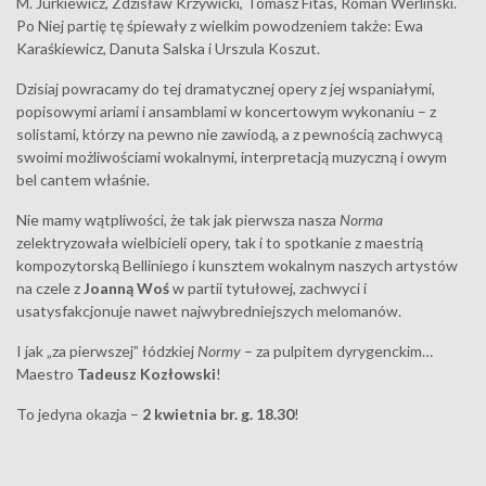
M. Jurkiewicz, Zdzisław Krzywicki, Tomasz Fitas, Roman Werliński.
Po Niej partię tę śpiewały z wielkim powodzeniem także: Ewa
Karaśkiewicz, Danuta Salska i Urszula Koszut.
Dzisiaj powracamy do tej dramatycznej opery z jej wspaniałymi,
popisowymi ariami i ansamblami w koncertowym wykonaniu – z
solistami, którzy na pewno nie zawiodą, a z pewnością zachwycą
swoimi możliwościami wokalnymi, interpretacją muzyczną i owym
bel cantem właśnie.
Nie mamy wątpliwości, że tak jak pierwsza nasza
Norma
zelektryzowała wielbicieli opery, tak i to spotkanie z maestrią
kompozytorską Belliniego i kunsztem wokalnym naszych artystów
na czele z
Joanną Woś
w partii tytułowej, zachwyci i
usatysfakcjonuje nawet najwybredniejszych melomanów.
I jak „za pierwszej” łódzkiej
Normy
– za pulpitem dyrygenckim…
Maestro
Tadeusz Kozłowski
!
To jedyna okazja –
2 kwietnia br. g. 18.30
!