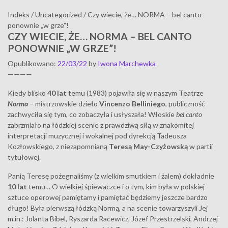
Indeks
/
Uncategorized
/
Czy wiecie, że… NORMA – bel canto
ponownie „w grze”!
CZY WIECIE, ŻE… NORMA – BEL CANTO
PONOWNIE „W GRZE”!
Opublikowano
:
22/03/22
by
Iwona Marchewka
————
Kiedy blisko
40 lat
temu (1983) pojawiła się w naszym Teatrze
Norma
– mistrzowskie dzieło
Vincenzo Belliniego
, publiczność
zachwyciła się tym, co zobaczyła i usłyszała! Włoskie
bel canto
zabrzmiało na łódzkiej scenie z prawdziwą siłą w znakomitej
interpretacji muzycznej i wokalnej pod dyrekcją Tadeusza
Kozłowskiego, z niezapomnianą
Teresą May-Czyżowską
w partii
tytułowej.
Panią Teresę pożegnaliśmy (z wielkim smutkiem i żalem) dokładnie
10 lat
temu… O wielkiej śpiewaczce i o tym, kim była w polskiej
sztuce operowej pamiętamy i pamiętać będziemy jeszcze bardzo
długo! Była pierwszą łódzką Normą, a na scenie towarzyszyli Jej
m.in.: Jolanta Bibel, Ryszarda Racewicz, Józef Przestrzelski, Andrzej