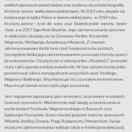
wielkich operowych scenach świata
oraz wydaną rok później biografię
Krystyna Jamroz, wielka dama polskiej opery
. W 2013 roku ukazała się
kolejna jego książka
Polacy w świecie wielkiej opery
, w 2014 roku
Krystyna Jamroz – życie dla sceny
oraz
Świętokrzyskie soprany, tenory
i basy
, a w 2017
Saga Rodu Reszków
. Jego zainteresowania operowe
w większości skupiają się na Giuseppe Verdim, Ryszardzie
Wagnerze, Wolfgangu Amadeuszu Mozarcie. Z równym
zainteresowaniem śledzi twórczość kompozytorów polskich.
Szczególnie bliska jego zainteresowaniom pozostaje historia opery i
jej wykonawców. Od pięciu lat w miesięczniku „Muzyka21” prowadzi
stały cykl Legendy polskiej wokalistyki. W tym samym miesięczniku
prezentował szkice monograficzne wszystkich oper Verdiego,
Wagnera i Belliniego. Współpracuje też z portalem internetowym
Maestro.pl niemal od początku jego powstania.
Jest regularnie zapraszany, jako recenzent, na premiery w polskich
teatrach operowych. Wielokrotnie miał okazję uczestniczenia w
wydarzeniach Festiwalu Wagnerowskiego w Bayreuth oraz
Salzburger Festspiele. Bywa również gościem teatrów operowych
Wiednia, Berlina, Drezna, Pragi, Budapesztu i Monachium. Swoje
muzyczne zainteresowania realizuje także w kolekcjonerskiej pasji,