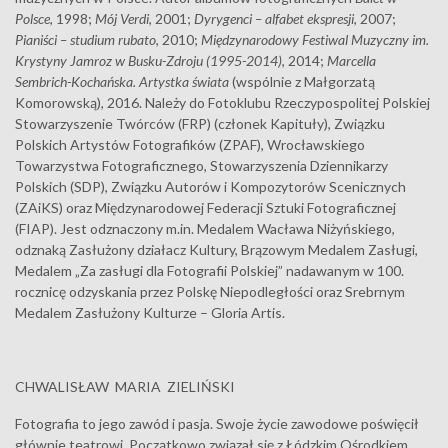
Polsce
, 1998;
Mój Verdi
, 2001;
Dyrygenci – alfabet ekspresji
, 2007;
Pianiści – studium rubato
, 2010;
Międzynarodowy Festiwal Muzyczny im.
Krystyny Jamroz w Busku-Zdroju
(1995-2014)
, 2014;
Marcella
Sembrich-Kochańska. Artystka świata
(wspólnie z Małgorzatą
Komorowską), 2016. Należy do Fotoklubu Rzeczypospolitej Polskiej
Stowarzyszenie Twórców (FRP) (członek Kapituły), Związku
Polskich Artystów Fotografików (ZPAF), Wrocławskiego
Towarzystwa Fotograficznego, Stowarzyszenia Dziennikarzy
Polskich (SDP), Związku Autorów i Kompozytorów Scenicznych
(ZAiKS) oraz Międzynarodowej Federacji Sztuki Fotograficznej
(FIAP). Jest odznaczony m.in. Medalem Wacława Niżyńskiego,
odznaką Zasłużony działacz Kultury, Brązowym Medalem Zasługi,
Medalem „Za zasługi dla Fotografii Polskiej” nadawanym w 100.
rocznicę odzyskania przez Polskę Niepodległości oraz Srebrnym
Medalem Zasłużony Kulturze – Gloria Artis.
CHWALISŁAW MARIA ZIELIŃSKI
Fotografia to jego zawód i pasja. Swoje życie zawodowe poświęcił
głównie teatrowi. Początkowo związał się z Łódzkim Ośrodkiem