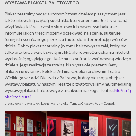
WYSTAWA PLAKATU BALETOWEGO
Plakat teatralny będąc autonomicznym dziełem plastycznym jest
także integralną częścią spektaklu, który anonsuje. Jest graficzną
wizytówką, która – często skrótowo lub nawet symbolicznie-
informuje jakich treści możemy oczekiwać na scenie, sugeruje
formę ich scenicznego przekazu i autorską interpretację twórców
dzieła. Dobry plakat teatralny (w tym i baletowy) to taki, który nie
tylko przykuwa wzrok swoją grafiką, ale również uruchamia intelekt i
wyobraźnię oglądającego i każe mu skonfrontować własną wiedzę o
dziele z jego realizacją teatralną. Na wystawie prezentujemy
plakaty i programy z kolekcji Adama Czopka i archiwum Teatru
Wielkiego w Łodzi. Dla tych z Państwa, którzy nie mogą obejrzeć
wystawy plakatu w naszym Teatrze przygotowaliśmy multimedialną
wystawę plakatu baletowego z archiwum naszego Teatru.
Można ją
obejrzeć tutaj
.
przygotowanie wystawy: Iwona Marchewka, Tomasz Graczyk, Adam Czopek