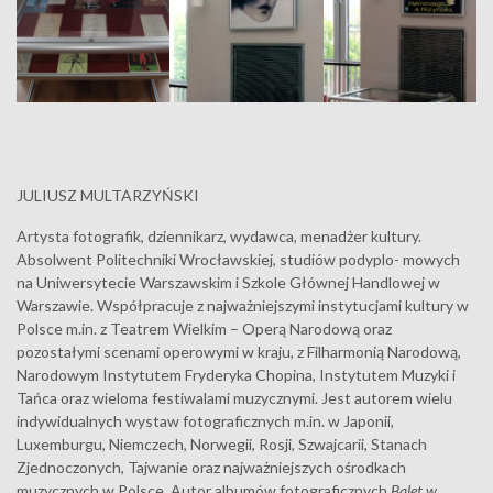
JULIUSZ MULTARZYŃSKI
Artysta fotografik, dziennikarz, wydawca, menadżer kultury.
Absolwent Politechniki Wrocławskiej, studiów podyplo- mowych
na Uniwersytecie Warszawskim i Szkole Głównej Handlowej w
Warszawie. Współpracuje z najważniejszymi instytucjami kultury w
Polsce m.in. z Teatrem Wielkim – Operą Narodową oraz
pozostałymi scenami operowymi w kraju, z Filharmonią Narodową,
Narodowym Instytutem Fryderyka Chopina, Instytutem Muzyki i
Tańca oraz wieloma festiwalami muzycznymi. Jest autorem wielu
indywidualnych wystaw fotograficznych m.in. w Japonii,
Luxemburgu, Niemczech, Norwegii, Rosji, Szwajcarii, Stanach
Zjednoczonych, Tajwanie oraz najważniejszych ośrodkach
muzycznych w Polsce. Autor albumów fotograficznych
Balet w