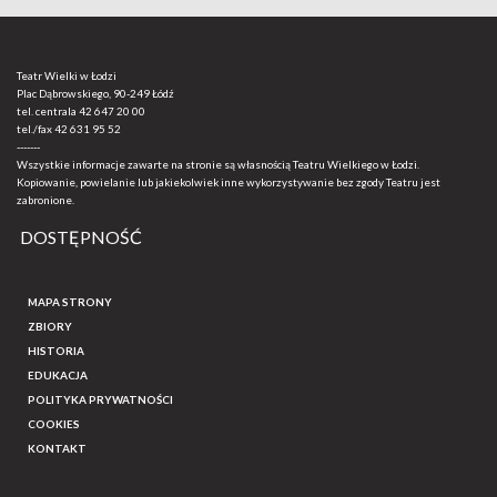
Teatr Wielki w Łodzi
Plac Dąbrowskiego, 90-249 Łódź
tel. centrala
42 647 20 00
tel./fax
42 631 95 52
-------
Wszystkie informacje zawarte na stronie są własnością Teatru Wielkiego w Łodzi.
Kopiowanie, powielanie lub jakiekolwiek inne wykorzystywanie bez zgody Teatru jest
zabronione.
DOSTĘPNOŚĆ
MAPA STRONY
ZBIORY
HISTORIA
EDUKACJA
POLITYKA PRYWATNOŚCI
COOKIES
KONTAKT