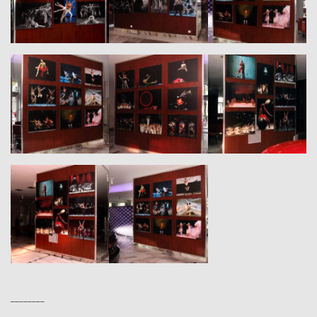
________