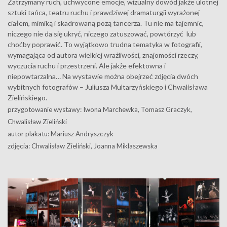
Zatrzymany ruch, uchwycone emocje, wizualny dowód jakże ulotnej
sztuki tańca, teatru ruchu i prawdziwej dramaturgii wyrażonej
ciałem, mimiką i skadrowaną pozą tancerza. Tu nie ma tajemnic,
niczego nie da się ukryć, niczego zatuszować, powtórzyć lub
choćby poprawić. To wyjątkowo trudna tematyka w fotografii,
wymagająca od autora wielkiej wrażliwości, znajomości rzeczy,
wyczucia ruchu i przestrzeni. Ale jakże efektowna i
niepowtarzalna… Na wystawie można obejrzeć zdjęcia dwóch
wybitnych fotografów – Juliusza Multarzyńskiego i Chwalisława
Zielińskiego.
przygotowanie wystawy: Iwona Marchewka, Tomasz Graczyk,
Chwalisław Zieliński
autor plakatu: Mariusz Andryszczyk
zdjęcia: Chwalisław Zieliński, Joanna Miklaszewska