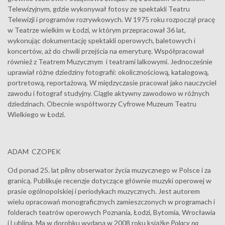
Telewizyjnym, gdzie wykonywał fotosy ze spektakli Teatru
Telewizji i programów rozrywkowych. W 1975 roku rozpoczął pracę
w Teatrze wielkim w Łodzi, w którym przepracował 36 lat,
wykonując dokumentację spektakli operowych, baletowych i
koncertów, aż do chwili przejścia na emeryturę. Współpracował
również z Teatrem Muzycznym i teatrami lalkowymi. Jednocześnie
uprawiał różne dziedziny fotografii: okolicznościową, katalogową,
portretową, reportażową. W międzyczasie pracował jako nauczyciel
zawodu i fotograf studyjny. Ciągle aktywny zawodowo w różnych
dziedzinach. Obecnie współtworzy Cyfrowe Muzeum Teatru
Wielkiego w Łodzi.
ADAM CZOPEK
Od ponad 25. lat pilny obserwator życia muzycznego w Polsce i za
granicą. Publikuje recenzje dotyczące głównie muzyki operowej w
prasie ogólnopolskiej i periodykach muzycznych. Jest autorem
wielu opracowań monograficznych zamieszczonych w programach i
folderach teatrów operowych Poznania, Łodzi, Bytomia, Wrocławia
i Lublina. Ma w dorobku wydaną w 2008 roku książkę
Polacy na